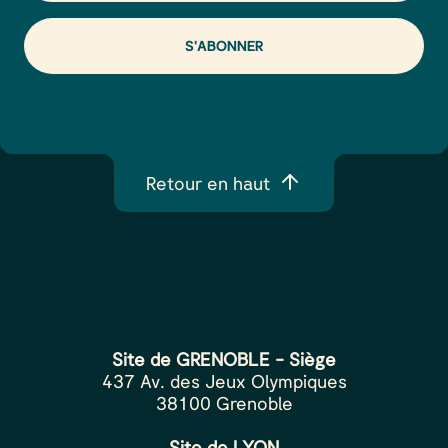
Alt
Retour en haut
Site de GRENOBLE - Siège
437 Av. des Jeux Olympiques
38100 Grenoble
Site de LYON